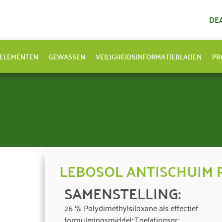
DE
ELEMENTEN
GEWASSEN
VEILIGHEIDSINFORMATIEBLADEN
PR
LEBOSOL ANTISCHUIM 
SAMENSTELLING:
26 % Polydimethylsiloxane als effectief
formuleringsmiddel; Toelatingsnr.: