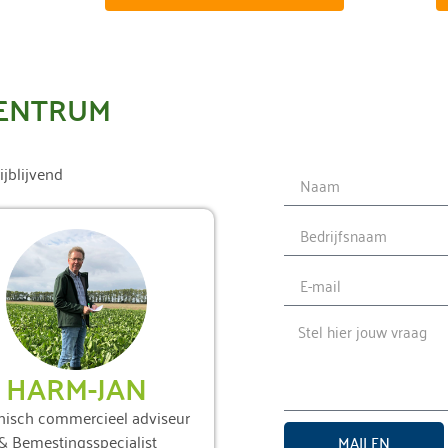
ENTRUM
ijblijvend
HARM-JAN
nisch commercieel adviseur
& Bemestingsspecialist
MAILEN