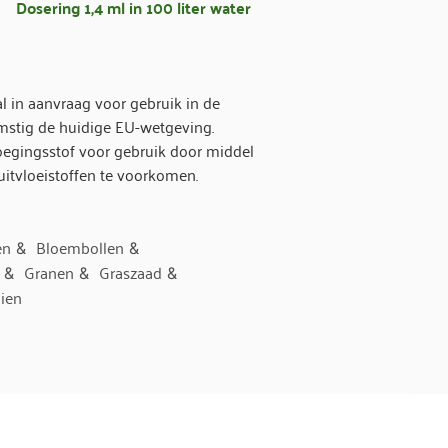
Dosering 1,4 ml in 100 liter water
 in aanvraag voor gebruik in de
mstig de huidige EU-wetgeving.
egingsstof voor gebruik door middel
itvloeistoffen te voorkomen.
en
Bloembollen
&
&
Granen
Graszaad
&
&
&
ien