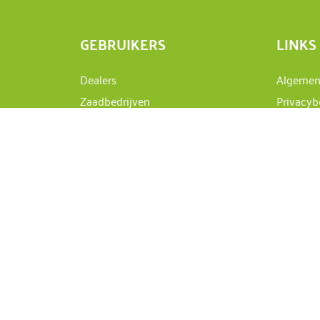
GEBRUIKERS
LINKS
Dealers
Algemen
Zaadbedrijven
Privacyb
Agrariërs
Disclaim
Sitemap
laden
CERTIFICATEN