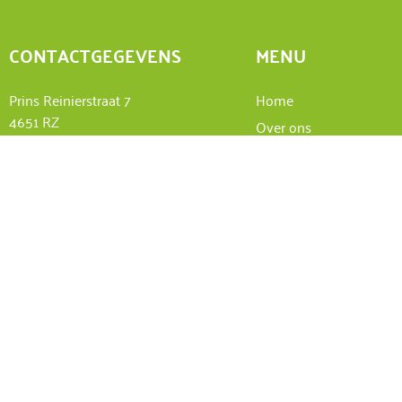
CONTACTGEGEVENS
MENU
Prins Reinierstraat 7
Home
4651 RZ
Over ons
Steenbergen
Producten
+31(0)167 - 56 31 50
Elementen
info@agrocentrum.nl
Veiligheidsinformatieb