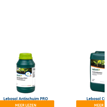
Lebosol Antischuim PRO
Lebosol Ci
MEER LEZEN
MEER L