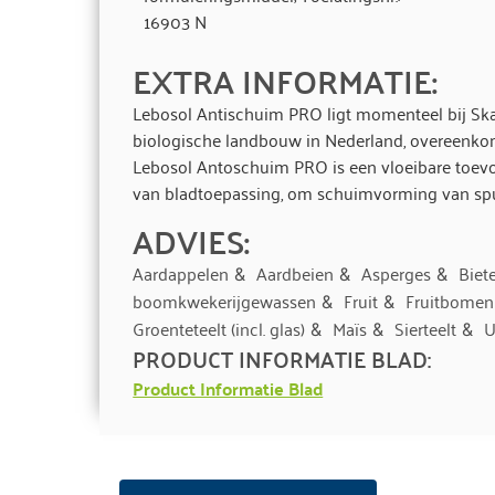
16903 N
EXTRA INFORMATIE:
Lebosol Antischuim PRO ligt momenteel bij Skal
biologische landbouw in Nederland, overeenko
Lebosol Antoschuim PRO is een vloeibare toevo
van bladtoepassing, om schuimvorming van spu
ADVIES:
Aardappelen
Aardbeien
Asperges
Biet
&
&
&
boomkwekerijgewassen
Fruit
Fruitbomen
&
&
Groenteteelt (incl. glas)
Maïs
Sierteelt
U
&
&
&
PRODUCT INFORMATIE BLAD:
Product Informatie Blad