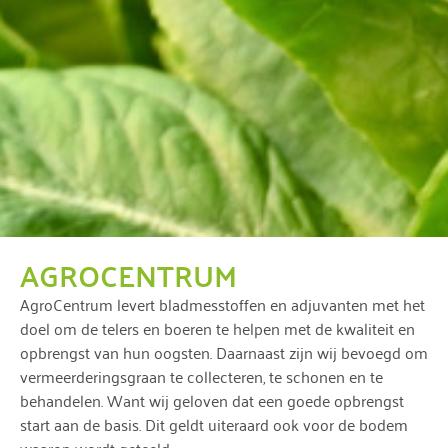
AGROCENTRUM
AgroCentrum levert bladmesstoffen en adjuvanten met het
doel om de telers en boeren te helpen met de kwaliteit en
opbrengst van hun oogsten. Daarnaast zijn wij bevoegd om
vermeerderingsgraan te collecteren, te schonen en te
behandelen. Want wij geloven dat een goede opbrengst
start aan de basis. Dit geldt uiteraard ook voor de bodem
waarop wordt geteeld.