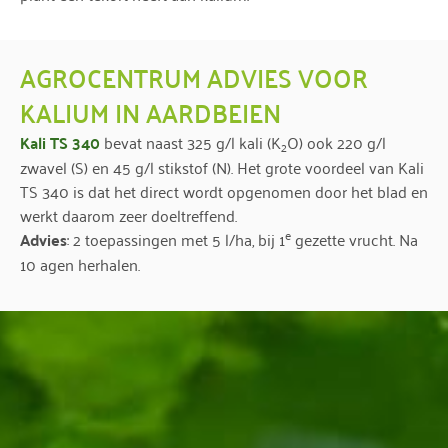
AGROCENTRUM ADVIES VOOR
KALIUM IN AARDBEIEN
Kali TS 340
bevat naast 325 g/l kali (K
O) ook 220 g/l
2
zwavel (S) en 45 g/l stikstof (N). Het grote voordeel van Kali
TS 340 is dat het direct wordt opgenomen door het blad en
werkt daarom zeer doeltreffend.
e
Advies
: 2 toepassingen met 5 l/ha, bij 1
gezette vrucht. Na
10 agen herhalen.