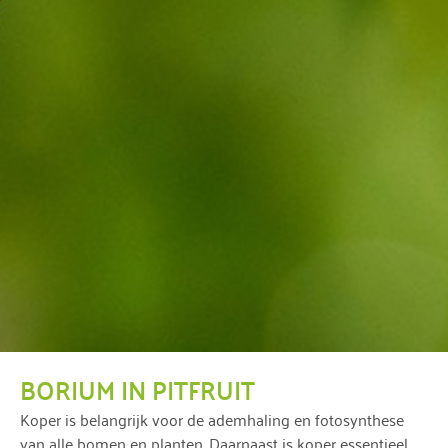
BORIUM IN PITFRUIT
Koper is belangrijk voor de ademhaling en fotosynthese
van alle bomen en planten. Daarnaast is koper essentieel