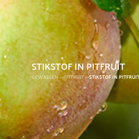
STIKSTOF IN PITFRUIT
GEWASSEN >>
PITFRUIT >>
STIKSTOF IN PITFRUI