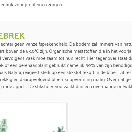
hter ook voor problemen zorgen.
GEBREK
elt echter geen vanzelfsprekendheid. De bodem zal immers van natu
 boven de 8-10°C zijn. Organische meststoffen die in het voorj
ervolgens vaak moeizaam tot hun recht. Hier tegenover staat dat
pel- of een perenaanplant gebruikt namelijk 50% van zijn benodigde
s Natyra, reageert sterk op een stikstof tekort in de bloei. Dit res
ebrekkig en daaropvolgend bloemknopvorming matig. Overmatige of
j rode appels. De stikstof veroorzaakt dan een overmatige ontwik