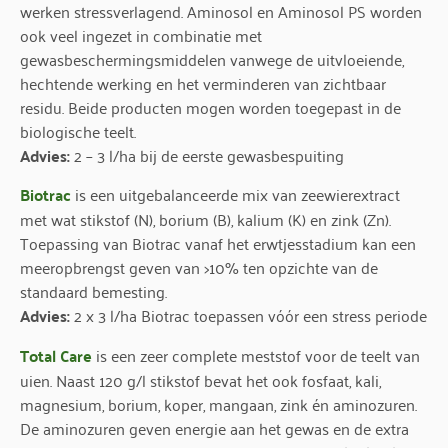
werken stressverlagend. Aminosol en Aminosol PS worden
ook veel ingezet in combinatie met
gewasbeschermingsmiddelen vanwege de uitvloeiende,
hechtende werking en het verminderen van zichtbaar
residu. Beide producten mogen worden toegepast in de
biologische teelt.
Advies:
2 – 3 l/ha bij de eerste gewasbespuiting
Biotrac
is een uitgebalanceerde mix van zeewierextract
met wat stikstof (N), borium (B), kalium (K) en zink (Zn).
Toepassing van Biotrac vanaf het erwtjesstadium kan een
meeropbrengst geven van >10% ten opzichte van de
standaard bemesting.
Advies:
2 x 3 l/ha Biotrac toepassen vóór een stress periode
Total Care
is een zeer complete meststof voor de teelt van
uien. Naast 120 g/l stikstof bevat het ook fosfaat, kali,
magnesium, borium, koper, mangaan, zink én aminozuren.
De aminozuren geven energie aan het gewas en de extra