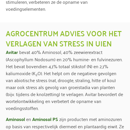
stimuleren, verbeteren ze de opname van
voedingselementen.
AGROCENTRUM ADVIES VOOR HET
VERLAGEN VAN STRESS IN UIEN
Avitar
bevat 40% Aminosol, 40% zeewierextract
(Ascophyllum Nodosum) en 20% humine- en fulvinezuren.
Het bevat bovendien 4,1% totaal stikstof (N) en 2,1%
kaliumoxide (K
O). Het helpt om de negatieve gevolgen
2
van abiotische stress (nat, droogte, straling, hitte of kou)
maar ook stress als gevolg van groeistadia van planten
(bijv. tijdens de knolzetting) te verlagen. Avitar bevordert de
wortelontwikkeling en verbetert de opname van
voedingsstoffen.
Aminosol
en
Aminosol PS
zijn producten met aminozuren
op basis van respectivelijk diermeel en plantaardig eiwit. Ze